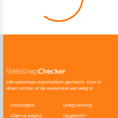
Alle webshops automatisch gecheckt. Kom er
direct achter of de webwinkel wel veilig is!
Voorpagina
Uitleg werking
Claim je pagina
Opgelicht?