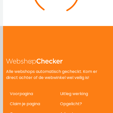
Alle webshops automatisch gecheckt. Kom er
direct achter of de webwinkel wel veilig is!
Voorpagina
Uitleg werking
Claim je pagina
Opgelicht?