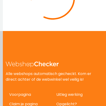
Alle webshops automatisch gecheckt. Kom er
direct achter of de webwinkel wel veilig is!
Voorpagina
Uitleg werking
Claim je pagina
Opgelicht?