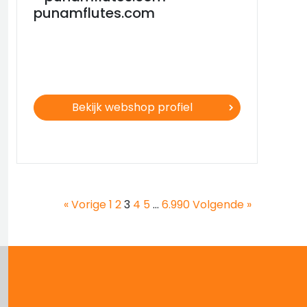
punamflutes.com
Bekijk webshop profiel
« Vorige
1
2
3
4
5
…
6.990
Volgende »