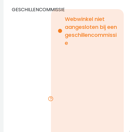
GESCHILLENCOMMISSIE
Webwinkel niet
aangesloten bij een
i
geschillencommissi
e
n
b
D
l
j