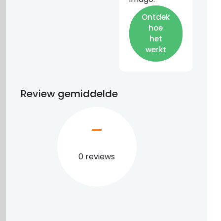
Ontdek
hoe
het
werkt
Review gemiddelde
–
0 reviews