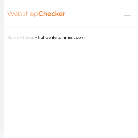
Home
»
Shops
»
hahaentertainment.com