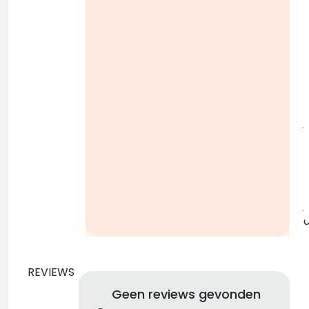
i
j
b
j
REVIEWS
Geen reviews gevonden