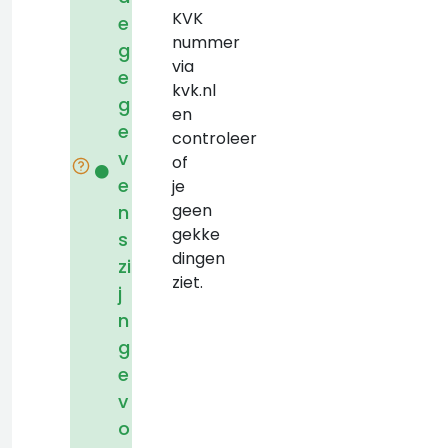
KVK
e
nummer
g
via
e
kvk.nl
g
en
e
controleer
v
of
e
je
geen
n
gekke
s
dingen
zi
ziet.
j
n
g
e
v
o