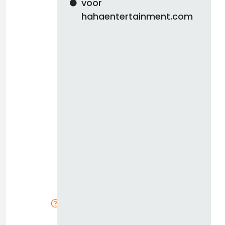
voor
hahaentertainment.com
d
b
z
k