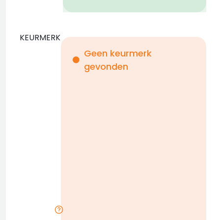
KEURMERK
Geen keurmerk
gevonden
i
n
b
D
w
n