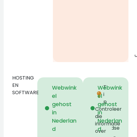
g
o
HOSTING
Dit
D
EN
T
Webwink
Webwink
domein
SOFTWARE
i
el
el
wordt
p
gehost
gehost
gehost
Controleer
in
in
bij
b
die
Nederlan
Nederlan
een
informatie
Nederlandse
d
d
over
hosting