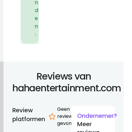
n
d
e
n
:
Reviews van
hahaentertainment.com
Geen
Review
Ondernemer?
reviews
platformen
gevonden
Meer