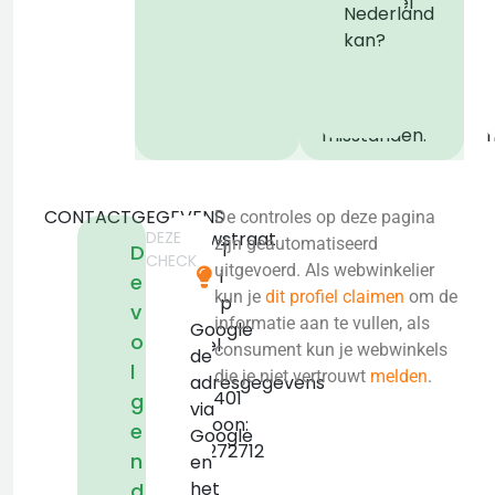
webwinkel
Nederland
offline
o
kan?
te
halen
bij
b
misstanden.
CONTACTGEGEVENS
De controles op deze pagina
DEZE
Leeuwstraat
zijn geautomatiseerd
T
D
CHECK
72
uitgevoerd. Als webwinkelier
i
e
5408
kun je
dit profiel claimen
om de
p
v
PL
informatie aan te vullen, als
Google
o
Volkel
consument kun je webwinkels
de
l
KVK:
die je niet vertrouwt
melden
.
adresgegevens
33291401
g
via
Telefoon:
e
Google
0413272712
n
en
het
d