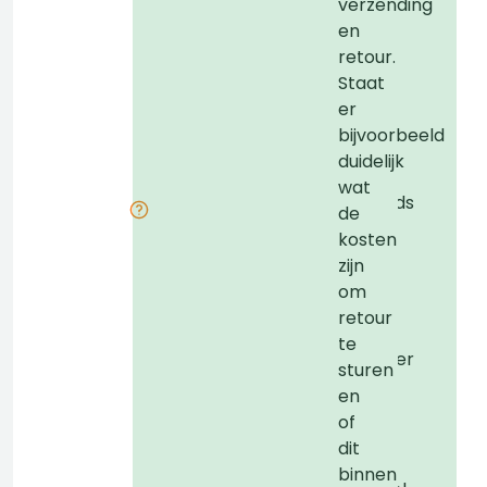
verzending
provider.
p
en
Dit
D
retour.
betekent
Staat
niet
n
er
dat
bijvoorbeeld
het
duidelijk
bedrijf
b
wat
Nederlands
de
is,
i
kosten
maar
zijn
maakt
om
het
retour
wel
te
makkelijker
sturen
voor
en
Politie
P
of
om
dit
de
binnen