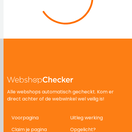
Alle webshops automatisch gecheckt. Kom er
direct achter of de webwinkel wel veilig is!
Voorpagina
Uitleg werking
Claim je pagina
Opgelicht?